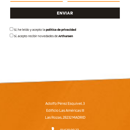
Sí
, he leído y acepto la
política de privacidad
Sí
, acepto recibir novedades de
Arthursen
Adolfo Pérez Esquivel, 3
Edificio Las Américas III
Las Rozas, 28232 MADRID
91 638 98 37