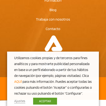
Formación
Blog
Trabaja con nosotros
Contacto
Utilizamos cookies propias y de terceros para fines
analíticos y para mostrarte publicidad personalizada
en base a un perfil elaborado a partir de tus hábitos
de navegación (por ejemplo, páginas visitadas). Clica
CÓDIGO ÉTICO
POLÍTICA DE COOKIES
POLÍTICA DE PRIVACIDAD
AQUÍ
para más información. Puedes aceptar todas las
AVISO LEGAL
cookies pulsando el botón “Aceptar” o configurarlas o
2021 © Arthursen, S.L. Todos los derechos reservados. Realizado por
rechazar su uso pulsando el botón “Configurar”.
Pisto con Webo
.
Ajustes
ACEPTAR