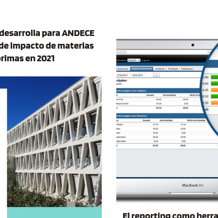
desarrolla para ANDECE
 de impacto de materias
rimas en 2021
El reporting como herra