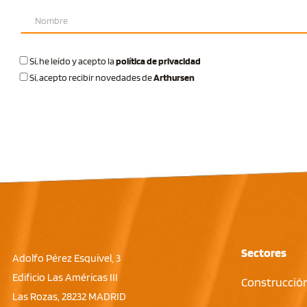
Sí
, he leído y acepto la
política de privacidad
Sí
, acepto recibir novedades de
Arthursen
Sectores
Adolfo Pérez Esquivel, 3
Edificio Las Américas III
Construcción
Las Rozas, 28232 MADRID