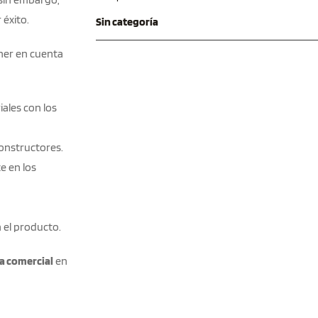
 éxito.
Sin categoría
ner en cuenta
ales con los
constructores.
e en los
 el producto.
a comercial
en