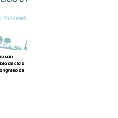
ne con
io de ciclo
 Congreso de