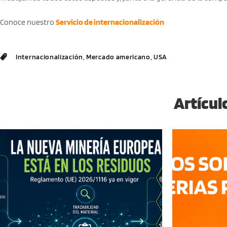
Conoce nuestro
Servicio de internacionalización
,
,
Internacionalización
Mercado americano
USA
Artícul