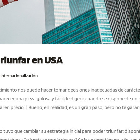
riunfar en USA
Internacionalización
ocimiento nos puede hacer tomar decisiones inadecuadas de carácte
ecer una pieza golosa y fácil de digerir cuando se dispone de un 
al en precio…) Bueno, en realidad, es un gran paso, pero no te gara
o tuvo que cambiar su estrategia inicial para poder triunfar: dispo
petitivos ¿Qué más se podía desear? Se las prometían muy felices,